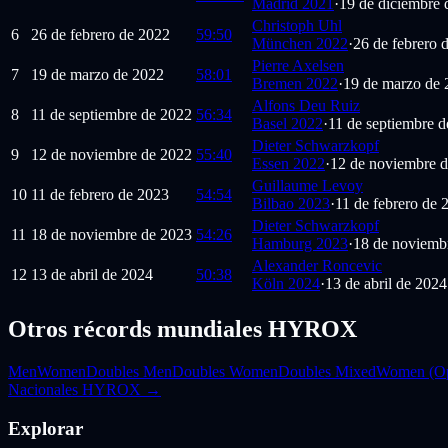
Madrid 2021
·
19 de diciembre 
Christoph Uhl
6
26 de febrero de 2022
59:50
München 2022
·
26 de febrero 
Pierre Axelsen
7
19 de marzo de 2022
58:01
Bremen 2022
·
19 de marzo de 
Alfons Deu Ruiz
8
11 de septiembre de 2022
56:34
Basel 2022
·
11 de septiembre 
Dieter Schwarzkopf
9
12 de noviembre de 2022
55:40
Essen 2022
·
12 de noviembre 
Guillaume Levoy
10
11 de febrero de 2023
54:54
Bilbao 2023
·
11 de febrero de 
Dieter Schwarzkopf
11
18 de noviembre de 2023
54:26
Hamburg 2023
·
18 de noviemb
Alexander Roncevic
12
13 de abril de 2024
50:38
Köln 2024
·
13 de abril de 2024
Otros récords mundiales HYROX
Men
Women
Doubles Men
Doubles Women
Doubles Mixed
Women (O
Nacionales HYROX →
Explorar