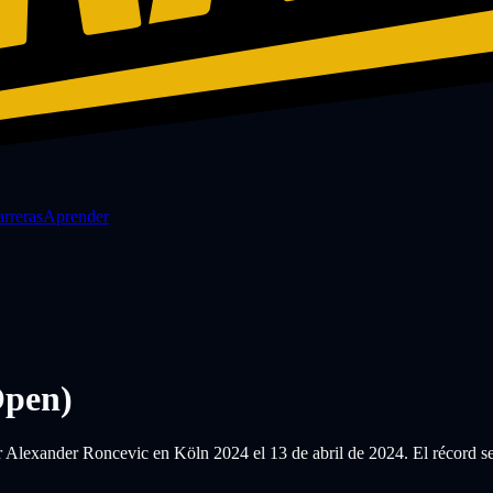
rreras
Aprender
pen)
Alexander Roncevic en Köln 2024 el 13 de abril de 2024. El récord se 