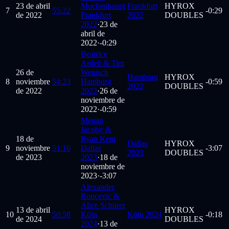
23 de abril
Mockenhaupt
Frankfurt
HYROX
7
55:22
-0:29
de 2022
Frankfurt
2022
DOUBLES
2022
·
23 de
abril de
2022
·
-0:29
Beatrice
Ardelt & Tim
26 de
Wenisch
Hamburg
HYROX
8
noviembre
54:23
Hamburg
-0:59
2022
DOUBLES
de 2022
2022
·
26 de
noviembre de
2022
·
-0:59
Megan
Jacoby &
18 de
Ryan Kent
Dallas
HYROX
9
noviembre
51:16
Dallas
-3:07
2023
DOUBLES
de 2023
2023
·
18 de
noviembre de
2023
·
-3:07
Alexander
Roncevic &
Alice Schürer
13 de abril
HYROX
10
50:58
Köln
Köln 2024
-0:18
de 2024
DOUBLES
2024
·
13 de