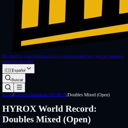
Eventos
En vivo
Rankings
Cara a cara
Simulador de carrera
Comparar
carreras
Aprender
🇪🇸
Español
Buscar
Inicio
/
Récords Mundiales HYROX
/
Doubles Mixed (Open)
HYROX World Record:
Doubles Mixed (Open)