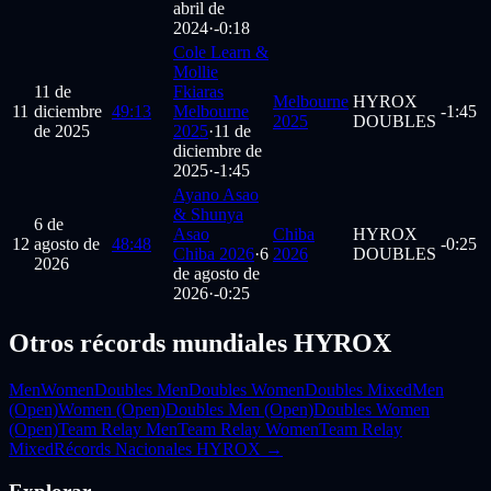
abril de
2024
·
-0:18
Cole Learn &
Mollie
11 de
Fkiaras
Melbourne
HYROX
11
diciembre
49:13
Melbourne
-1:45
2025
DOUBLES
de 2025
2025
·
11 de
diciembre de
2025
·
-1:45
Ayano Asao
& Shunya
6 de
Asao
Chiba
HYROX
12
agosto de
48:48
-0:25
Chiba 2026
·
6
2026
DOUBLES
2026
de agosto de
2026
·
-0:25
Otros récords mundiales HYROX
Men
Women
Doubles Men
Doubles Women
Doubles Mixed
Men
(Open)
Women (Open)
Doubles Men (Open)
Doubles Women
(Open)
Team Relay Men
Team Relay Women
Team Relay
Mixed
Récords Nacionales HYROX →