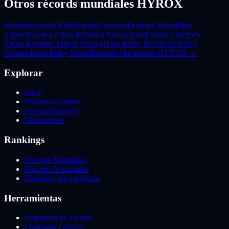
Otros récords mundiales HYROX
Women
Doubles Men
Doubles Women
Doubles Mixed
Men
(Open)
Women (Open)
Doubles Men (Open)
Doubles Women
(Open)
Doubles Mixed (Open)
Team Relay Men
Team Relay
Women
Team Relay Mixed
Récords Nacionales HYROX →
Explorar
Inicio
Próximos eventos
Eventos pasados
Ubicaciones
Rankings
Récords Mundiales
Récords Nacionales
Rankings por categoría
Herramientas
Simulador de carrera
Comparar carreras