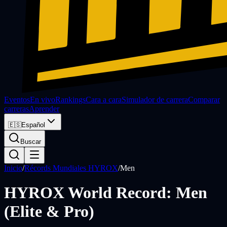
Eventos
En vivo
Rankings
Cara a cara
Simulador de carrera
Comparar
carreras
Aprender
🇪🇸
Español
Buscar
Inicio
/
Récords Mundiales HYROX
/
Men
HYROX World Record: Men
(Elite & Pro)