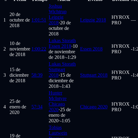
Joshua
Wichtrup
20 de
Leipzig
HYROX
1
octubre de
1:01:51
Leipzig 2018
—
2018
·
20 de
PRO
2018
octubre de
2018
Lukas Storath
10 de
Essen 2018
·
10
HYROX
2
noviembre
1:00:22
Essen 2018
-1:
de noviembre
PRO
de 2018
de 2018
·
-1:29
Lukas Storath
15 de
Stuttgart
HYROX
3
diciembre
58:39
2018
·
15 de
Stuttgart 2018
-1:
PRO
de 2018
diciembre de
2018
·
-1:43
Hunter
McIntyre
25 de
Chicago
HYROX
4
enero de
57:34
Chicago 2020
-1:
2020
·
25 de
PRO
2020
enero de
2020
·
-1:05
Tobias
Lautwein
19 de