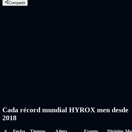
Compartir
Cada récord mundial HYROX men desde
2018
#
Fecha
Tiempo
Atleta
Evento
División
Me