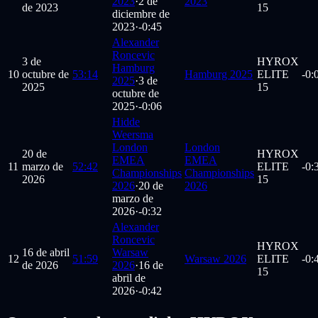
2023
·
2 de
2023
de 2023
15
diciembre de
2023
·
-0:45
Alexander
Roncevic
3 de
HYROX
Hamburg
10
octubre de
53:14
Hamburg 2025
ELITE
-0:
2025
·
3 de
2025
15
octubre de
2025
·
-0:06
Hidde
Weersma
London
London
20 de
HYROX
EMEA
EMEA
11
marzo de
52:42
ELITE
-0:
Championships
Championships
2026
15
2026
·
20 de
2026
marzo de
2026
·
-0:32
Alexander
Roncevic
HYROX
16 de abril
Warsaw
12
51:59
Warsaw 2026
ELITE
-0:
de 2026
2026
·
16 de
15
abril de
2026
·
-0:42