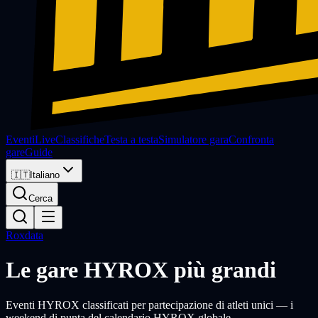
Eventi
Live
Classifiche
Testa a testa
Simulatore gara
Confronta
gare
Guide
🇮🇹
Italiano
Cerca
Roxdata
Le gare HYROX più grandi
Eventi HYROX classificati per partecipazione di atleti unici — i
weekend di punta del calendario HYROX globale.