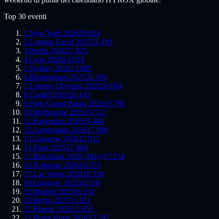
Top 30 eventi
1
.
New York 2026
39.834
2
.
London Excel 2025
32.419
3
.
Berlin 2026
27.825
4
.
Lyon 2026
24.918
5
.
Sydney 2026
23.685
6
.
Birmingham 2025
21.394
7
.
London Olympia 2026
20.694
8
.
Cardiff 2026
20.143
9
.
Paris Grand Palais 2026
19.785
10
.
Melbourne 2025
19.512
11
.
Rotterdam 2026
19.484
12
.
Amsterdam 2026
17.986
13
.
Glasgow 2026
17.915
14
.
Paris 2025
17.404
15
.
Barcelona 2026 (May)
17.214
16
.
Toulouse 2026
16.574
17
.
Las Vegas 2026
16.530
18
.
Glasgow 2025
16.516
19
.
Madrid 2025
16.192
20
.
Berlin 2025
15.911
21
.
Rimini 2026
15.855
22
.
Hong Kong 2026
15.597