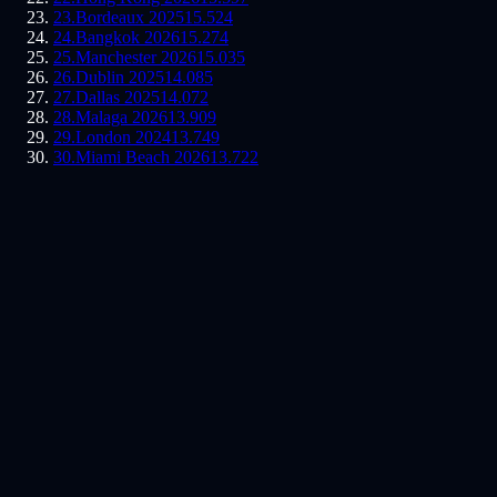
23
.
Bordeaux 2025
15.524
24
.
Bangkok 2026
15.274
25
.
Manchester 2026
15.035
26
.
Dublin 2025
14.085
27
.
Dallas 2025
14.072
28
.
Malaga 2026
13.909
29
.
London 2024
13.749
30
.
Miami Beach 2026
13.722