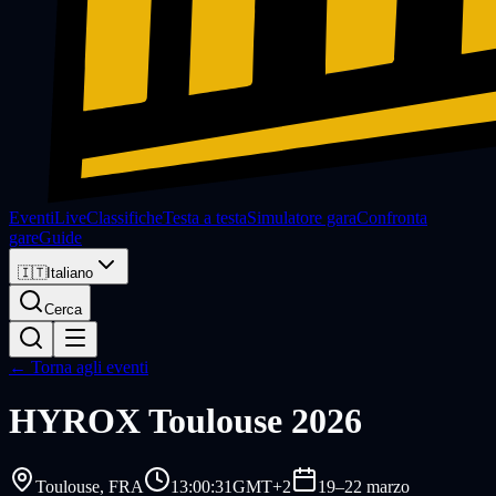
Eventi
Live
Classifiche
Testa a testa
Simulatore gara
Confronta
gare
Guide
🇮🇹
Italiano
Cerca
← Torna agli eventi
HYROX
Toulouse 2026
Toulouse
, FRA
13:00:31
GMT+2
19–22 marzo