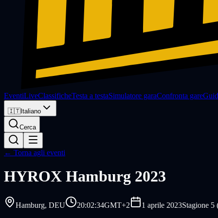
Eventi
Live
Classifiche
Testa a testa
Simulatore gara
Confronta gare
Gui
🇮🇹
Italiano
Cerca
← Torna agli eventi
HYROX
Hamburg 2023
Hamburg
, DEU
20:02:34
GMT+2
1 aprile 2023
Stagione 5 