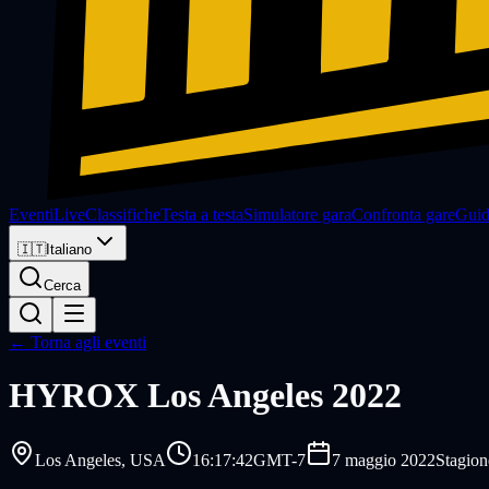
Eventi
Live
Classifiche
Testa a testa
Simulatore gara
Confronta gare
Gui
🇮🇹
Italiano
Cerca
← Torna agli eventi
HYROX
Los Angeles 2022
Los Angeles
, USA
16:17:42
GMT-7
7 maggio 2022
Stagion