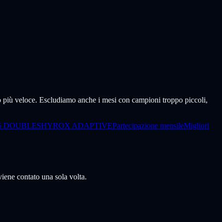
ppo più veloce. Escludiamo anche i mesi con campioni troppo piccoli,
5 DOUBLES
HYROX ADAPTIVE
Partecipazione mensile
Migliori
iene contato una sola volta.