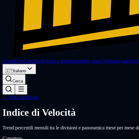
Eventi
Live
Classifiche
Testa a testa
Simulatore gara
Confronta gare
Gui
🇮🇹
Italiano
Cerca
← Hub classifiche
Indice di Velocità
Trend percentili mensili tra le divisioni e panoramica mese per mese dei
Copertura