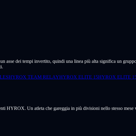
a un asse dei tempi invertito, quindi una linea più alta significa un gru
i.
LES
HYROX TEAM RELAY
HYROX ELITE 15
HYROX ELITE 1
venti HYROX. Un atleta che gareggia in più divisioni nello stesso mese v