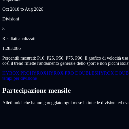
Oct 2018
to
Aug 2026
Divisioni
8
Risultati analizzati
1.283.086
Percentili mostrati: P10, P25, P50, P75, P90. Il grafico di velocità us
così il trend riflette l'andamento generale dello sport e non picchi isolat
HYROX PRO
HYROX
HYROX PRO DOUBLES
HYROX DOUB
tempi per divisione
Partecipazione mensile
Atleti unici che hanno gareggiato ogni mese in tutte le divisioni ed e