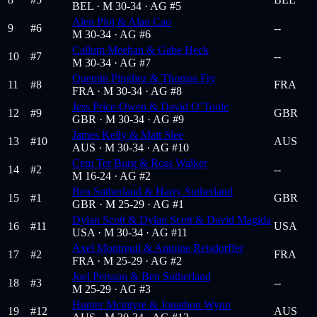
BEL ·
M 30-34
· AG #5
Alen Ploj & Alan Cao
9
#
6
--
M 30-34
· AG #6
Callum Meehan & Gabe Heck
10
#
7
--
M 30-34
· AG #7
Quentin Pingliez & Thomas Fry
11
#
8
FRA
FRA ·
M 30-34
· AG #8
Jess Price-Owen & David O’Toole
12
#
9
GBR
GBR ·
M 30-34
· AG #9
James Kelly & Matt Slee
13
#
10
AUS
AUS ·
M 30-34
· AG #10
Cem Ter Burg & Ross Walker
14
#
2
--
M 16-24
· AG #2
Ben Sutherland & Harry Sutherland
15
#
1
GBR
GBR ·
M 25-29
· AG #1
Dylan Scott & Dylan Scott & David Magida
16
#
11
USA
USA ·
M 30-34
· AG #11
Axel Montreuil & Antoine Reisdorffer
17
#
2
FRA
FRA ·
M 25-29
· AG #2
Joel Persson & Ben Sutherland
18
#
3
--
M 25-29
· AG #3
Hunter Mcintyre & Jonathon Wynn
19
#
12
AUS