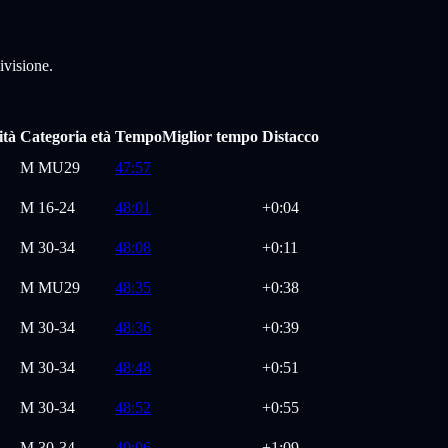
ivisione.
ità
Categoria età
Tempo
Miglior tempo
Distacco
M
MU29
47:57
M
16-24
48:01
+0:04
M
30-34
48:08
+0:11
M
MU29
48:35
+0:38
M
30-34
48:36
+0:39
M
30-34
48:48
+0:51
M
30-34
48:52
+0:55
M
30-34
49:06
+1:09