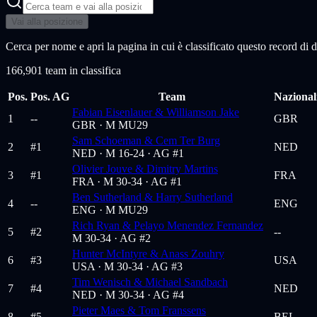
Vai alla posizione
Cerca per nome e apri la pagina in cui è classificato questo record di d
166,901 team in classifica
Pos.
Pos. AG
Team
Nazional
Fabian Eisenlauer & Williamson Jake
1
--
GBR
GBR ·
M MU29
Sam Schoeman & Cem Ter Burg
2
#
1
NED
NED ·
M 16-24
· AG #1
Olivier Jouve & Dimitry Martins
3
#
1
FRA
FRA ·
M 30-34
· AG #1
Ben Sutherland & Harry Sutherland
4
--
ENG
ENG ·
M MU29
Rich Ryan & Pelayo Menendez Fernandez
5
#
2
--
M 30-34
· AG #2
Hunter McIntyre & Anass Zouhry
6
#
3
USA
USA ·
M 30-34
· AG #3
Tim Wenisch & Michael Sandbach
7
#
4
NED
NED ·
M 30-34
· AG #4
Pieter Maes & Tom Franssens
8
#
5
BEL