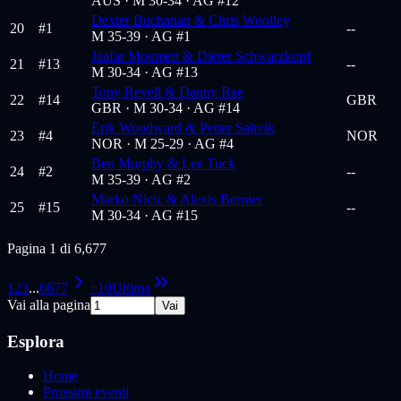
AUS ·
M 30-34
· AG #12
Dexter Buchanan & Chris Woolley
20
#
1
--
M 35-39
· AG #1
Jaafar Moumen & Dieter Schwarzkopf
21
#
13
--
M 30-34
· AG #13
Tony Revell & Danny Rae
22
#
14
GBR
GBR ·
M 30-34
· AG #14
Erik Woodward & Petter Saltvik
23
#
4
NOR
NOR ·
M 25-29
· AG #4
Ben Murphy & Lee Tuck
24
#
2
--
M 35-39
· AG #2
Marko Nicic & Alexis Bernier
25
#
15
--
M 30-34
· AG #15
Pagina 1 di 6,677
1
2
3
...
6677
+10
Ultima
Vai alla pagina
Vai
Esplora
Home
Prossimi eventi