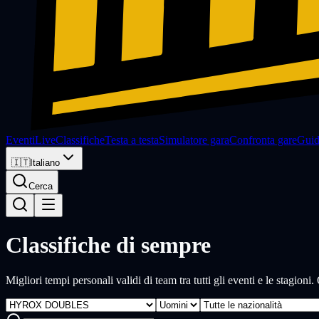
Eventi
Live
Classifiche
Testa a testa
Simulatore gara
Confronta gare
Gui
🇮🇹
Italiano
Cerca
Classifiche di sempre
Migliori tempi personali validi di team tra tutti gli eventi e le stagion