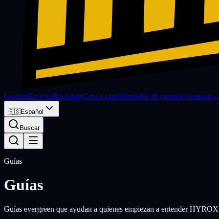
Eventos
En vivo
Rankings
Cara a cara
Simulador de carrera
Comparar ca
🇪🇸
Español
Buscar
Guías
Guías
Guías evergreen que ayudan a quienes empiezan a entender HYROX y a 