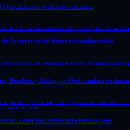
 ejercicios en orden de carrera
n de carrera: en qué consiste cada uno, qué exige de tu cuerpo y dónde
e la carrera de fitness estandarizada
rrera alternadas con 8 estaciones de ejercicio, idénticas en cada evento
en, Doubles y Relay — Qué cambia realmen
ra, pero la carga de trabajo cambia significativamente entre ellas. Es
ivisiones es engañoso.
mato completo explicado paso a paso