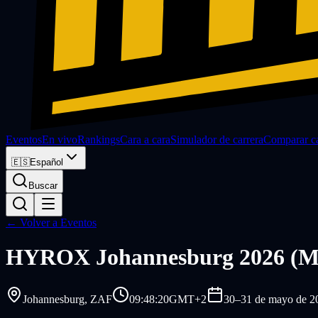
Eventos
En vivo
Rankings
Cara a cara
Simulador de carrera
Comparar ca
🇪🇸
Español
Buscar
← Volver a Eventos
HYROX
Johannesburg 2026 (M
Johannesburg
, ZAF
09:48:20
GMT+2
30–31 de mayo de 2