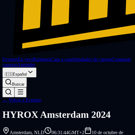
Eventos
En vivo
Rankings
Cara a cara
Simulador de carrera
Comparar
carreras
Aprender
🇪🇸
Español
Buscar
← Volver a Eventos
HYROX
Amsterdam 2024
Amsterdam
, NLD
06:31:44
GMT+2
10 de octubre de