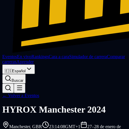
Eventos
En vivo
Rankings
Cara a cara
Simulador de carrera
Comparar
carreras
Aprender
🇪🇸
Español
Buscar
← Volver a Eventos
HYROX
Manchester 2024
Manchester
, GBR
23:14:08
GMT+1
27–28 de enero de