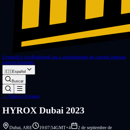
Eventos
En vivo
Rankings
Cara a cara
Simulador de carrera
Comparar
carreras
Aprender
🇪🇸
Español
Buscar
← Volver a Eventos
HYROX
Dubai 2023
Dubai
, ARE
19:07:54
GMT+4
2 de septiembre de