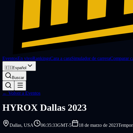
Eventos
En vivo
Rankings
Cara a cara
Simulador de carrera
Comparar ca
🇪🇸
Español
Buscar
← Volver a Eventos
HYROX
Dallas 2023
Dallas
, USA
06:35:33
GMT-5
18 de marzo de 2023
Tempora