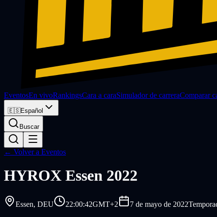
Eventos
En vivo
Rankings
Cara a cara
Simulador de carrera
Comparar ca
🇪🇸
Español
Buscar
← Volver a Eventos
HYROX
Essen 2022
Essen
, DEU
22:00:42
GMT+2
7 de mayo de 2022
Temporad