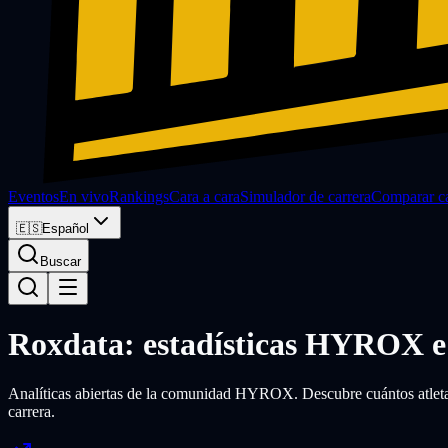
Eventos
En vivo
Rankings
Cara a cara
Simulador de carrera
Comparar ca
🇪🇸
Español
Buscar
Roxdata: estadísticas HYROX e 
Analíticas abiertas de la comunidad HYROX. Descubre cuántos atletas 
carrera.