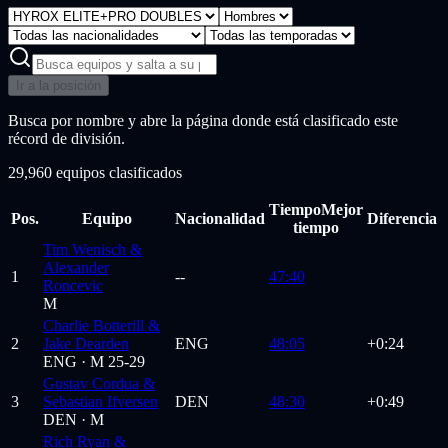
Ir a la posición
Busca por nombre y abre la página donde está clasificado este
récord de división.
29,960 equipos clasificados
Tiempo
Mejor
Pos.
Equipo
Nacionalidad
Diferencia
tiempo
Tim Wenisch &
Alexander
1
--
47:40
Roncevic
M
Charlie Botterill &
2
Jake Dearden
ENG
48:05
+0:24
ENG ·
M 25-29
Gustav Cordua &
3
Sebastian Ifversen
DEN
48:30
+0:49
DEN ·
M
Rich Ryan &