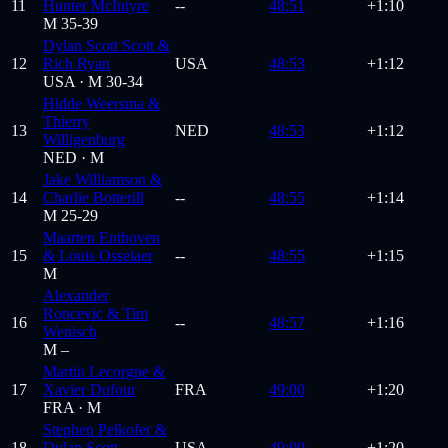
11
Hunter McIntyre
--
48:51
+1:10
M 35-39
Dylan Scott Scott &
12
Rich Ryan
USA
48:53
+1:12
USA ·
M 30-34
Hidde Weersma &
Thierry
13
NED
48:53
+1:12
Willigenburg
NED ·
M
Jake Williamson &
14
Charlie Botterill
--
48:55
+1:14
M 25-29
Maarten Enthoven
15
& Louis Osselaer
--
48:55
+1:15
M
Alexander
Roncevic & Tim
16
--
48:57
+1:16
Wenisch
M –
Martin Lecorgne &
17
Xavier Dufour
FRA
49:00
+1:20
FRA ·
M
Stephen Pelkofer &
18
Dylan Scott
USA
49:00
+1:20