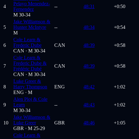
Pelayo Menendez-
4
--
48:31
+0:50
Fernendez
M 30-34
Jake Williamson &
5
Hunter McIntyre
--
48:34
+0:54
M
Cole Learn &
6
Frederic Dube
CAN
48:39
+0:58
CAN ·
M 30-34
Cole Learn &
Frederic Dube &
7
CAN
48:39
+0:58
Frédéric Dubé
CAN ·
M 30-34
Luke Greer &
8
Harry Thompson
ENG
48:42
+1:02
ENG ·
M
Alen Ploj & Cole
9
Learn
--
48:43
+1:02
M 30-34
Jake Williamson &
10
Luke Greer
GBR
48:46
+1:05
GBR ·
M 25-29
Cole Learn &