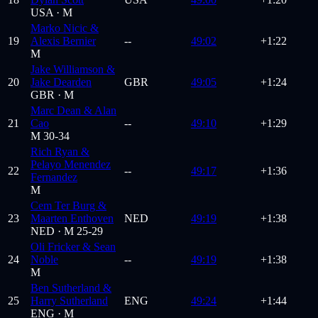
USA ·
M
Marko Nicic &
19
Alexis Bernier
--
49:02
+1:22
M
Jake Williamson &
20
Jake Dearden
GBR
49:05
+1:24
GBR ·
M
Marc Dean & Alan
21
Cao
--
49:10
+1:29
M 30-34
Rich Ryan &
Pelayo Menendez
22
--
49:17
+1:36
Fernandez
M
Cem Ter Burg &
23
Maarten Enthoven
NED
49:19
+1:38
NED ·
M 25-29
Oli Fricker & Sean
24
Noble
--
49:19
+1:38
M
Ben Sutherland &
25
Harry Sutherland
ENG
49:24
+1:44
ENG ·
M