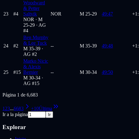
Woodward
& Petter
23
#
4
Saltvik
NOR
M
25-29
49:47
+1
NOR ·
M
25-29
· AG
#4
Ben Murphy
& Lee Tuck
24
#
2
--
M
35-39
49:48
+1
M 35-39
·
AG #2
Marko Nicic
& Alexis
25
#
15
Bernier
--
M
30-34
49:50
+1
M 30-34
·
AG #15
Página 1 de 6,683
1
2
3
...
6683
+10
Última
Ir a la página
Ir
Explorar
Inicio