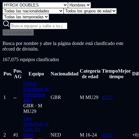
Ir a la posición
Busca por nombre y abre la página donde está clasificado este
récord de división.
167,075 equipos clasificados
Pos.
Categoría
Tiempo
Mejor
Pos.
Equipo
Nacionalidad
Dif
AG
de edad
tiempo
Fabian
Eisenlauer &
Williamson
1
--
GBR
M
MU29
47:57
Jake
GBR ·
M
MU29
Sam
Schoeman &
Cem Ter
2
#
1
Burg
NED
M
16-24
48:01
+0