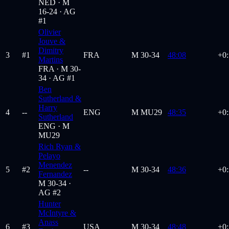
NED ·
M
16-24
· AG
#1
Olivier
Jouve &
Dimitry
3
#
1
FRA
M
30-34
48:08
+0:
Martins
FRA ·
M 30-
34
· AG #1
Ben
Sutherland &
Harry
4
--
ENG
M
MU29
48:35
+0
Sutherland
ENG ·
M
MU29
Rich Ryan &
Pelayo
Menendez
5
#
2
--
M
30-34
48:36
+0
Fernandez
M 30-34
·
AG #2
Hunter
McIntyre &
Anass
6
#
3
USA
M
30-34
48:48
+0