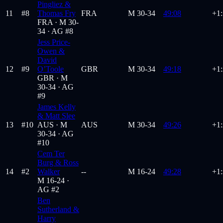
Pingliez &
11
#
8
Thomas Fry
FRA
M
30-34
49:08
+1:
FRA ·
M 30-
34
· AG #8
Jess Price-
Owen &
David
12
#
9
O’Toole
GBR
M
30-34
49:18
+1
GBR ·
M
30-34
· AG
#9
James Kelly
& Matt Slee
13
#
10
AUS ·
M
AUS
M
30-34
49:26
+1
30-34
· AG
#10
Cem Ter
Burg & Ross
14
#
2
Walker
--
M
16-24
49:28
+1
M 16-24
·
AG #2
Ben
Sutherland &
Harry