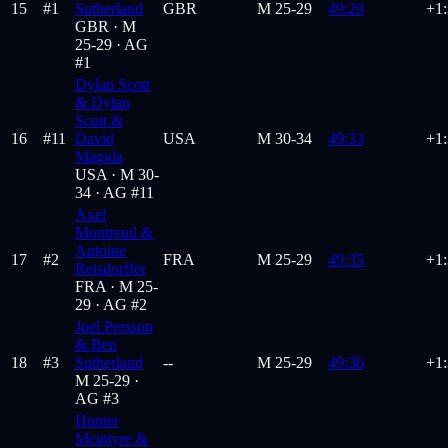
15
#
1
Sutherland
GBR
M
25-29
49:29
+1
GBR ·
M
25-29
· AG
#1
Dylan Scott
& Dylan
Scott &
16
#
11
David
USA
M
30-34
49:33
+1
Magida
USA ·
M 30-
34
· AG #11
Axel
Montreuil &
Antoine
17
#
2
FRA
M
25-29
49:35
+1
Reisdorffer
FRA ·
M 25-
29
· AG #2
Joel Persson
& Ben
18
#
3
Sutherland
--
M
25-29
49:36
+1
M 25-29
·
AG #3
Hunter
Mcintyre &