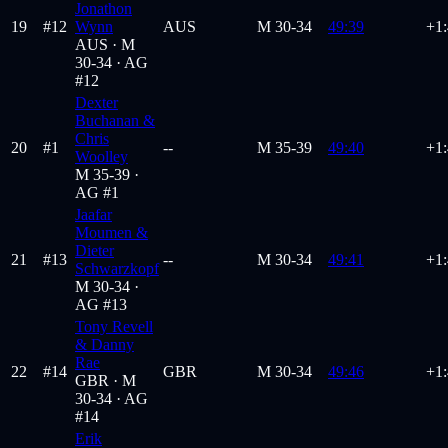
Jonathon
19
#
12
Wynn
AUS
M
30-34
49:39
+1
AUS ·
M
30-34
· AG
#12
Dexter
Buchanan &
Chris
20
#
1
--
M
35-39
49:40
+1
Woolley
M 35-39
·
AG #1
Jaafar
Moumen &
Dieter
21
#
13
--
M
30-34
49:41
+1
Schwarzkopf
M 30-34
·
AG #13
Tony Revell
& Danny
Rae
22
#
14
GBR
M
30-34
49:46
+1
GBR ·
M
30-34
· AG
#14
Erik