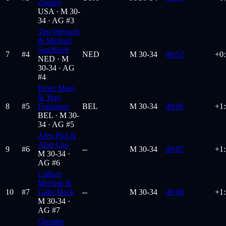
Zouhry
USA ·
M 30-
34
· AG #3
Tim Wenisch
& Michael
Sandbach
7
#
4
NED
M
30-34
48:52
+0
NED ·
M
30-34
· AG
#4
Pieter Maes
& Tom
8
#
5
Franssens
BEL
M
30-34
49:06
+1
BEL ·
M 30-
34
· AG #5
Alen Ploj &
Alan Cao
9
#
6
--
M
30-34
49:07
+1
M 30-34
·
AG #6
Callum
Meehan &
10
#
7
Gabe Heck
--
M
30-34
49:08
+1:
M 30-34
·
AG #7
Quentin